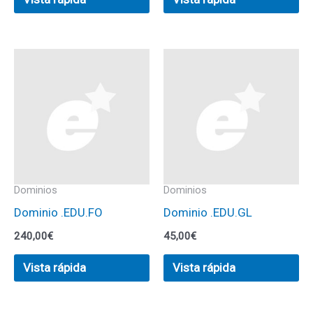
Dominios
Dominios
Dominio .EDU.FO
Dominio .EDU.GL
240,00
€
45,00
€
Vista rápida
Vista rápida