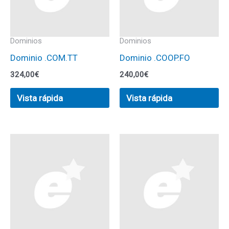
Dominios
Dominios
Dominio .COM.TT
Dominio .COOP.FO
324,00
€
240,00
€
Vista rápida
Vista rápida