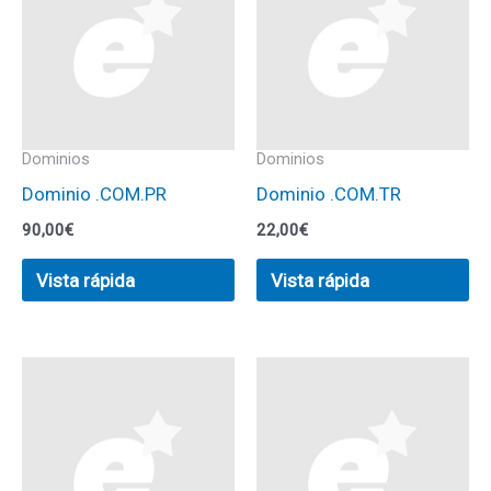
Dominios
Dominios
Dominio .COM.PR
Dominio .COM.TR
90,00
€
22,00
€
Vista rápida
Vista rápida