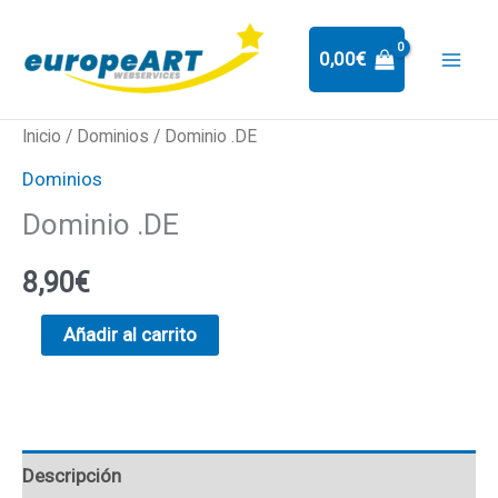
Ir
al
0,00
€
contenido
Dominio
Inicio
/
Dominios
/ Dominio .DE
.DE
Dominios
cantidad
Dominio .DE
8,90
€
Añadir al carrito
Descripción