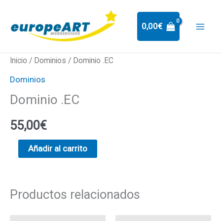
Ir
al
0,00
€
contenido
Dominio
Inicio
/
Dominios
/ Dominio .EC
.EC
Dominios
cantidad
Dominio .EC
55,00
€
Añadir al carrito
Productos relacionados