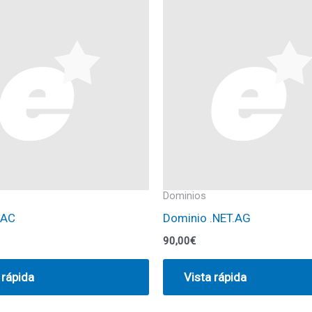
Dominios
.AC
Dominio .NET.AG
90,00
€
 rápida
Vista rápida