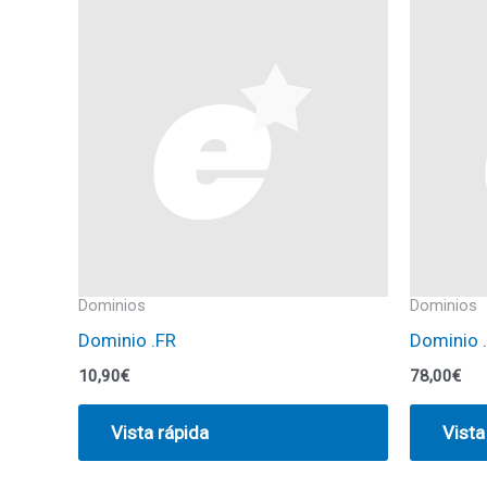
Dominios
Dominios
Dominio .FR
Dominio 
10,90
€
78,00
€
Vista rápida
Vista