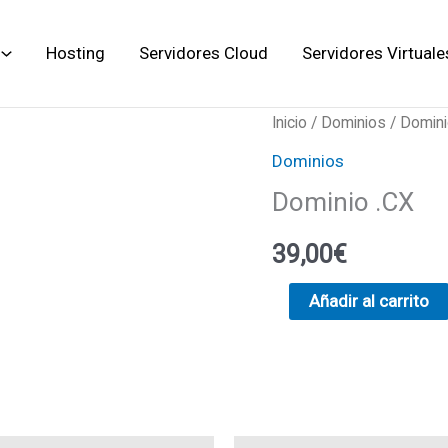
Hosting
Servidores Cloud
Servidores Virtuale
Dominio
Inicio
/
Dominios
/ Domini
.CX
Dominios
cantidad
Dominio .CX
39,00
€
Añadir al carrito