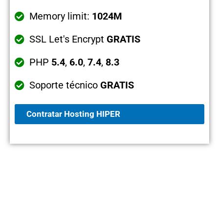
Memory limit:
1024M
SSL Let's Encrypt
GRATIS
PHP
5.4
,
6.0
,
7.4
,
8.3
Soporte técnico
GRATIS
Contratar Hosting HIPER
Todos los alojamientos incluyen
GRATIS
: Revisión y
mantenimiento del servidor
,
detección de intrusos
,
control de hackeo
,
supresión de fallos por
intrusismo
y además
eliminamos los registros de