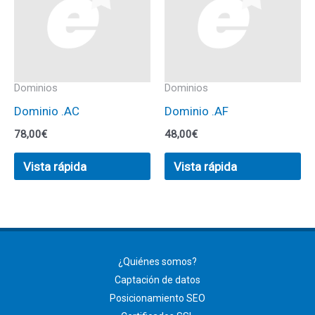
Dominios
Dominios
Dominio .AC
Dominio .AF
78,00
€
48,00
€
Vista rápida
Vista rápida
¿Quiénes somos?
Captación de datos
Posicionamiento SEO