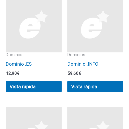
Dominios
Dominios
Dominio .ES
Dominio .INFO
12,90
€
59,60
€
Vista rápida
Vista rápida