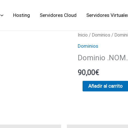
Hosting
Servidores Cloud
Servidores Virtuale
Dominio
Inicio
/
Dominios
/ Domin
.NOM.AG
Dominios
cantidad
Dominio .NOM
90,00
€
Añadir al carrito