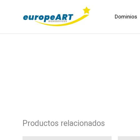
Ir
al
Dominios
contenido
Productos relacionados