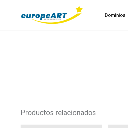
Ir
al
Dominios
contenido
Productos relacionados