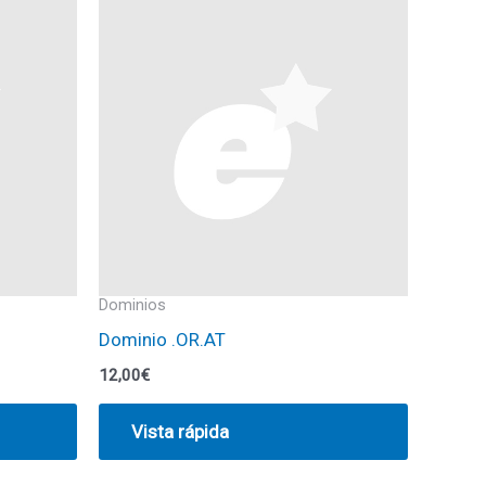
Dominios
Dominio .OR.AT
12,00
€
Vista rápida