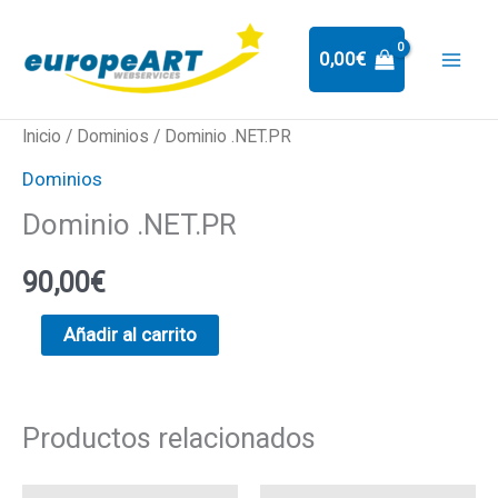
Ir
al
0,00
€
contenido
Dominio
Inicio
/
Dominios
/ Dominio .NET.PR
.NET.PR
Dominios
cantidad
Dominio .NET.PR
90,00
€
Añadir al carrito
Productos relacionados