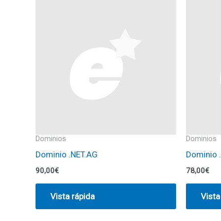
Dominios
Dominios
Dominio .NET.AG
Dominio 
90,00
€
78,00
€
Vista rápida
Vista