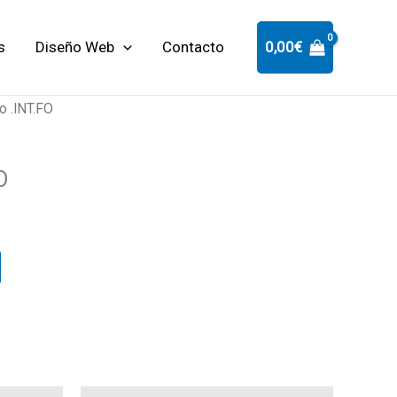
s
Diseño Web
Contacto
0,00
€
o .INT.FO
O