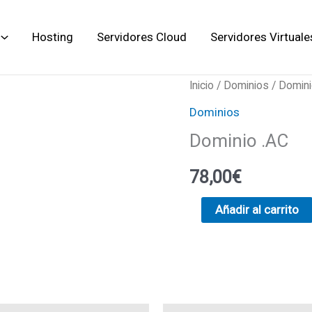
Hosting
Servidores Cloud
Servidores Virtuale
Dominio
Inicio
/
Dominios
/ Domini
.AC
Dominios
cantidad
Dominio .AC
78,00
€
Añadir al carrito