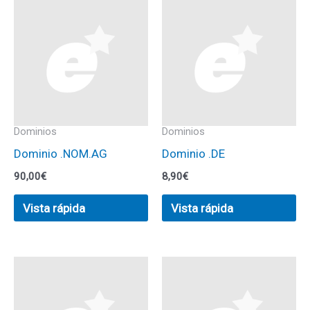
Dominios
Dominios
Dominio .NOM.AG
Dominio .DE
90,00
€
8,90
€
Vista rápida
Vista rápida