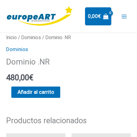
Ir
al
0,00
€
contenido
Dominio
Inicio
/
Dominios
/ Dominio .NR
.NR
Dominios
cantidad
Dominio .NR
480,00
€
Añadir al carrito
Productos relacionados