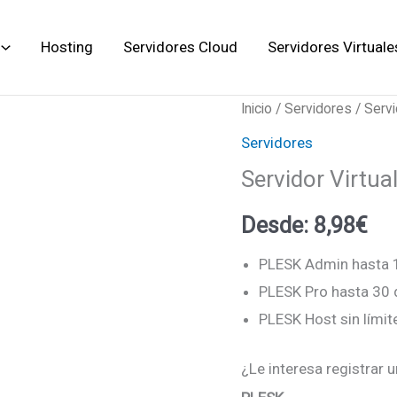
Hosting
Servidores Cloud
Servidores Virtuale
Servidor
Inicio
/
Servidores
/ Servi
Virtual
Servidores
S
Servidor Virtual
cantidad
Desde:
8,98
€
PLESK Admin hasta 
PLESK Pro hasta 30
PLESK Host sin lími
¿Le interesa registrar 