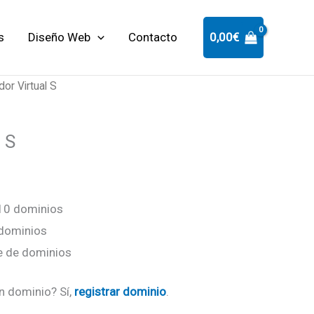
s
Diseño Web
Contacto
0,00
€
dor Virtual S
 S
10 dominios
 dominios
te de dominios
un dominio? Sí,
registrar dominio
.