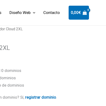
s
Diseño Web
Contacto
0,00
€
idor Cloud 2XL
 2XL
10 dominios
 dominios
te de dominios
un dominio? Sí,
registrar dominio
.