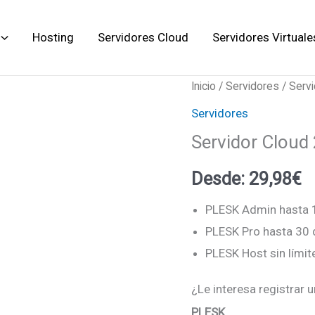
Hosting
Servidores Cloud
Servidores Virtuale
Servidor
Inicio
/
Servidores
/ Serv
Cloud
Servidores
2XL
Servidor Cloud
cantidad
Desde:
29,98
€
PLESK Admin hasta 
PLESK Pro hasta 30
PLESK Host sin lími
¿Le interesa registrar 
PLESK