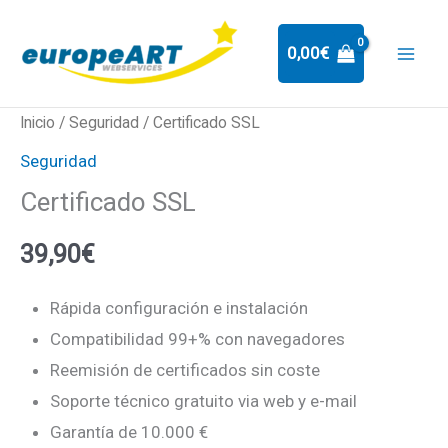
Ir
al
0,00
€
contenido
Certificado
Inicio
/
Seguridad
/ Certificado SSL
SSL
Seguridad
cantidad
Certificado SSL
39,90
€
Rápida configuración e instalación
Compatibilidad 99+% con navegadores
Reemisión de certificados sin coste
Soporte técnico gratuito via web y e-mail
Garantía de 10.000 €