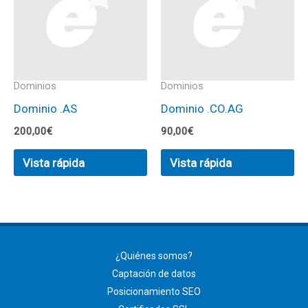
Dominios
Dominios
Dominio .AS
Dominio .CO.AG
200,00
€
90,00
€
Vista rápida
Vista rápida
¿Quiénes somos?
Captación de datos
Posicionamiento SEO