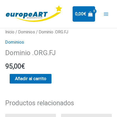
Ir
al
0,00
€
contenido
Dominio
Inicio
/
Dominios
/ Dominio .ORG.FJ
.ORG.FJ
Dominios
cantidad
Dominio .ORG.FJ
95,00
€
Añadir al carrito
Productos relacionados