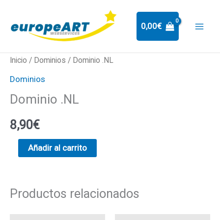
Ir
al
0,00
€
contenido
Dominio
Inicio
/
Dominios
/ Dominio .NL
.NL
Dominios
cantidad
Dominio .NL
8,90
€
Añadir al carrito
Productos relacionados