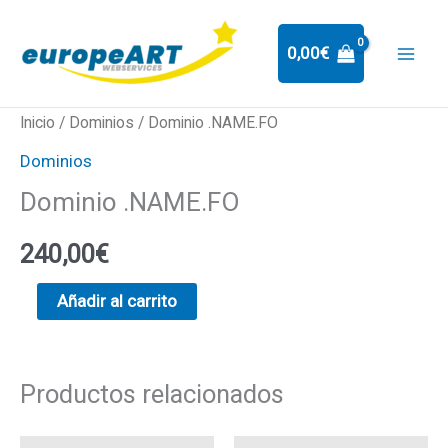
Ir
al
0,00
€
contenido
Dominio
Inicio
/
Dominios
/ Dominio .NAME.FO
.NAME.FO
Dominios
cantidad
Dominio .NAME.FO
240,00
€
Añadir al carrito
Productos relacionados