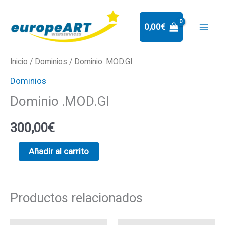
Ir
al
0,00
€
contenido
Dominio
Inicio
/
Dominios
/ Dominio .MOD.GI
.MOD.GI
Dominios
cantidad
Dominio .MOD.GI
300,00
€
Añadir al carrito
Productos relacionados