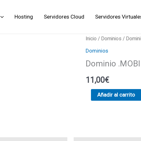
Hosting
Servidores Cloud
Servidores Virtuale
Dominio
Inicio
/
Dominios
/ Domini
.MOBI
Dominios
cantidad
Dominio .MOBI
11,00
€
Añadir al carrito