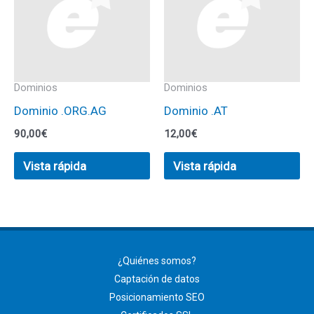
Dominios
Dominios
Dominio .ORG.AG
Dominio .AT
90,00
€
12,00
€
Vista rápida
Vista rápida
¿Quiénes somos?
Captación de datos
Posicionamiento SEO