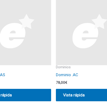
Dominios
.AS
Dominio .AC
78,00
€
 rápida
Vista rápida