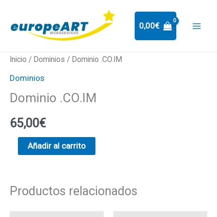
Ir
al
0,00
€
contenido
Dominio
Inicio
/
Dominios
/ Dominio .CO.IM
.CO.IM
Dominios
cantidad
Dominio .CO.IM
65,00
€
Añadir al carrito
Productos relacionados