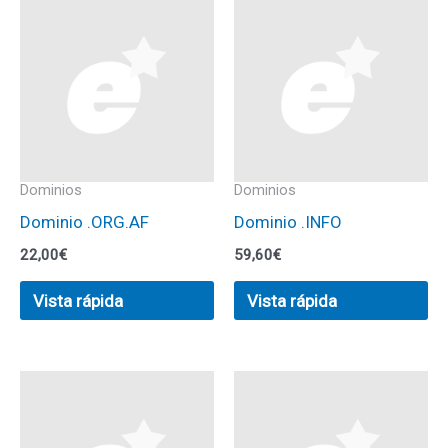
Dominios
Dominios
Dominio .ORG.AF
Dominio .INFO
22,00
€
59,60
€
Vista rápida
Vista rápida