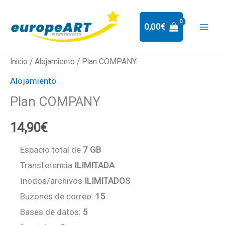
Ir
al
0,00
€
contenido
Plan
Inicio
/
Alojamiento
/ Plan COMPANY
COMPANY
Alojamiento
cantidad
Plan COMPANY
14,90
€
Espacio total de
7 GB
Transferencia
ILIMITADA
Inodos/archivos
ILIMITADOS
Buzones de correo:
15
Bases de datos:
5